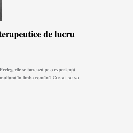
𝐫𝐚𝐩𝐞𝐮𝐭𝐢𝐜𝐞 𝐝𝐞 𝐥𝐮𝐜𝐫𝐮
𝐥𝐞𝐠𝐞𝐫𝐢𝐥𝐞 𝐬𝐞 𝐛𝐚𝐳𝐞𝐚𝐳𝐚̆ 𝐩𝐞 𝐨 𝐞𝐱𝐩𝐞𝐫𝐢𝐞𝐧𝐭̦𝐚̆
𝐞𝐫𝐞 𝐬𝐢𝐦𝐮𝐥𝐭𝐚𝐧𝐚̆ 𝐢̂𝐧 𝐥𝐢𝐦𝐛𝐚 𝐫𝐨𝐦𝐚̂𝐧𝐚̆. Cursul se va