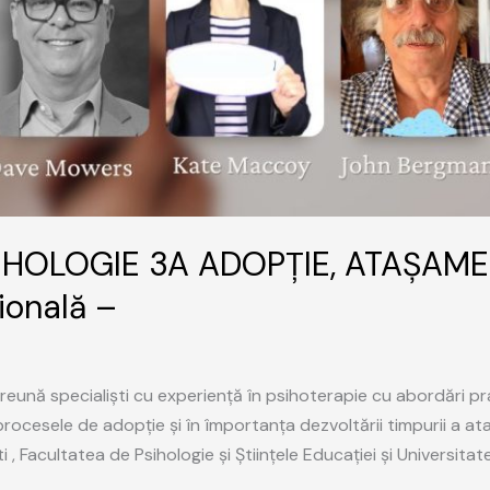
IHOLOGIE 3A ADOPȚIE, ATAȘAMEN
ională –
eună specialiști cu experiență în psihoterapie cu abordări prac
în procesele de adopție și în împortanța dezvoltării timpurii a
ti , Facultatea de Psihologie și Științele Educației și Universit