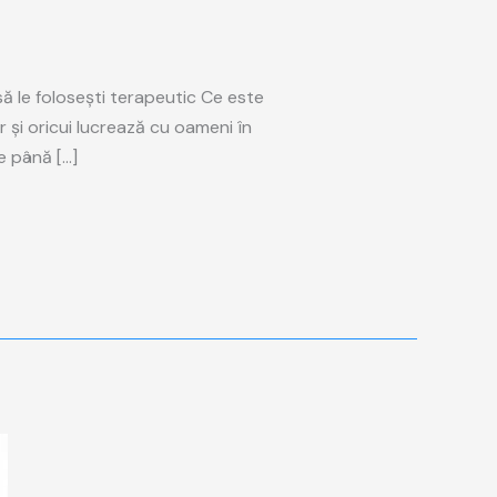
să le folosești terapeutic Ce este
or și oricui lucrează cu oameni în
e până […]