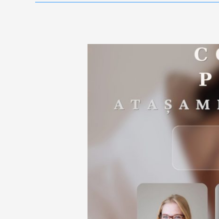
CONFERINȚA
de
PSIHOLOGIE
3A
ADOPȚIE,
ATAȘAMENT,
ADICȚIE-
Participare
internațională
–