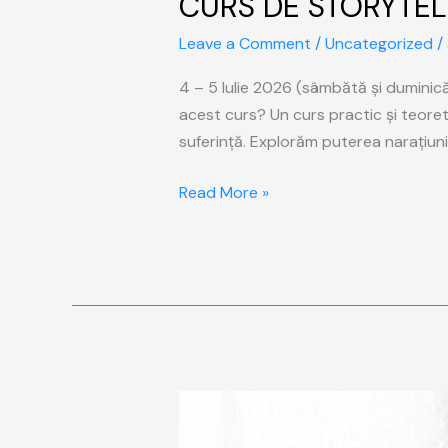
CURS DE STORYTEL
DE
Leave a Comment
/
Uncategorized
/
STORYTELING
IN
4 – 5 Iulie 2026 (sâmbătă și duminică
PSIHOTERAPIE
acest curs? Un curs practic și teoretic
suferință. Explorăm puterea narațiun
Read More »
CURSUL
𝐆𝐞𝐬𝐭𝐢𝐨𝐧𝐚𝐫𝐞𝐚