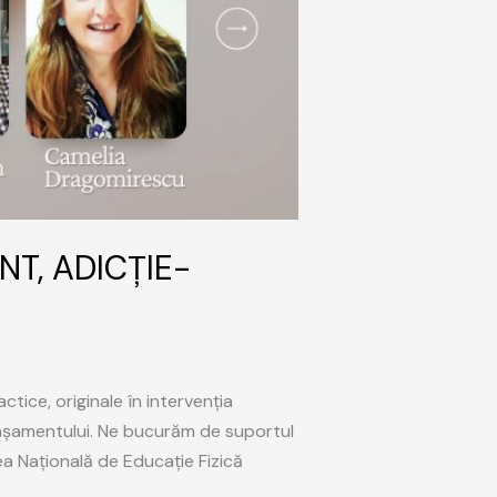
T, ADICȚIE-
tice, originale în intervenția
 atașamentului. Ne bucurăm de suportul
atea Națională de Educație Fizică