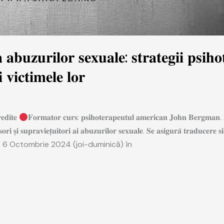
𝐮𝐫𝐢𝐥𝐨𝐫 𝐬𝐞𝐱𝐮𝐚𝐥𝐞: 𝐬𝐭𝐫𝐚𝐭𝐞𝐠𝐢𝐢 𝐩𝐬𝐢𝐡𝐨𝐭
𝐢 𝐯𝐢𝐜𝐭𝐢𝐦𝐞𝐥𝐞 𝐥𝐨𝐫
𝐞𝐝𝐢𝐭𝐞
𝐅𝐨𝐫𝐦𝐚𝐭𝐨𝐫 𝐜𝐮𝐫𝐬: 𝐩𝐬𝐢𝐡𝐨𝐭𝐞𝐫𝐚𝐩𝐞𝐮𝐭𝐮𝐥 𝐚𝐦𝐞𝐫𝐢𝐜𝐚𝐧 𝐉𝐨𝐡𝐧 𝐁𝐞𝐫𝐠𝐦𝐚𝐧. 𝐏𝐫
𝐬𝐨𝐫𝐢 𝐬̦𝐢 𝐬𝐮𝐩𝐫𝐚𝐯𝐢𝐞𝐭̦𝐮𝐢𝐭𝐨𝐫𝐢 𝐚𝐢 𝐚𝐛𝐮𝐳𝐮𝐫𝐢𝐥𝐨𝐫 𝐬𝐞𝐱𝐮𝐚𝐥𝐞. 𝐒𝐞 𝐚𝐬𝐢𝐠𝐮𝐫𝐚̆ 𝐭𝐫𝐚𝐝𝐮𝐜
 6 Octombrie 2024 (joi-duminică) în