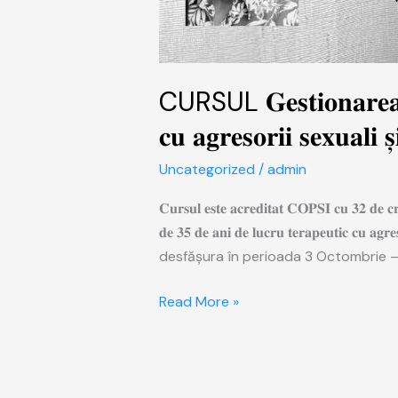
CURSUL 𝐆𝐞𝐬𝐭𝐢𝐨𝐧𝐚𝐫𝐞𝐚 𝐚𝐛𝐮
𝐜𝐮 𝐚𝐠𝐫𝐞𝐬𝐨𝐫𝐢𝐢 𝐬𝐞𝐱𝐮𝐚𝐥𝐢 𝐬̦
Uncategorized
/
admin
𝐂𝐮𝐫𝐬𝐮𝐥 𝐞𝐬𝐭𝐞 𝐚𝐜𝐫𝐞𝐝𝐢𝐭𝐚𝐭 𝐂𝐎𝐏𝐒𝐈 𝐜𝐮 𝟑𝟐 𝐝𝐞 𝐜𝐫
𝐝𝐞 𝟑𝟓 𝐝𝐞 𝐚𝐧𝐢 𝐝𝐞 𝐥𝐮𝐜𝐫𝐮 𝐭𝐞𝐫𝐚𝐩𝐞𝐮𝐭𝐢𝐜 𝐜𝐮 𝐚𝐠𝐫𝐞
desfășura în perioada 3 Octombrie –
Read More »