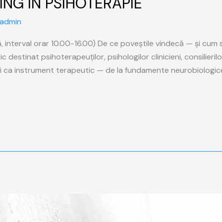
ING IN PSIHOTERAPIE
admin
, interval orar 10.00-16.00) De ce poveștile vindecă — și cum 
 destinat psihoterapeuților, psihologilor clinicieni, consilieril
ii ca instrument terapeutic — de la fundamente neurobiologic